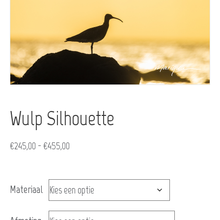
Wulp Silhouette
Prijsklasse:
€
245,00
-
€
455,00
€245,00
tot
Materiaal
€455,00