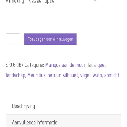
Afmeting
Wulp
Toevoegen aan winkelwagen
Silhouette
aantal
SKU:
067
Categorie:
Marique aan de muur
Tags:
geel
,
landschap
,
Mauritius
,
natuur
,
silhouet
,
vogel
,
wulp
,
zonlicht
Beschrijving
Aanvullende informatie