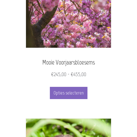
Mooie Voorjaarsbloesems
Prijsklasse:
€
245,00
-
€
455,00
€245,00
Dit
tot
Opties selecteren
product
€455,00
heeft
meerdere
variaties.