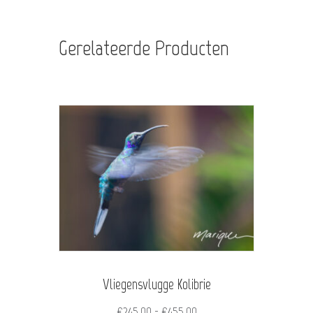
Gerelateerde Producten
Vliegensvlugge Kolibrie
Prijsklasse:
€
245,00
-
€
455,00