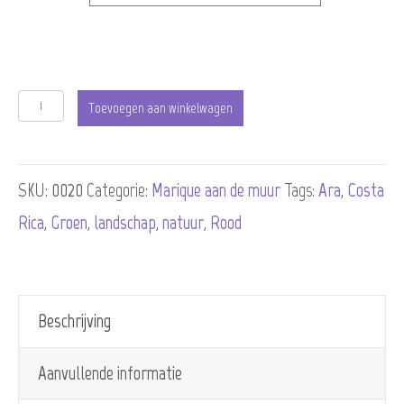
Knuffelende
Toevoegen aan winkelwagen
papegaaien,
Costa
SKU:
0020
Categorie:
Marique aan de muur
Tags:
Ara
,
Costa
Rica
Rica
,
Groen
,
landschap
,
natuur
,
Rood
aantal
Beschrijving
Aanvullende informatie