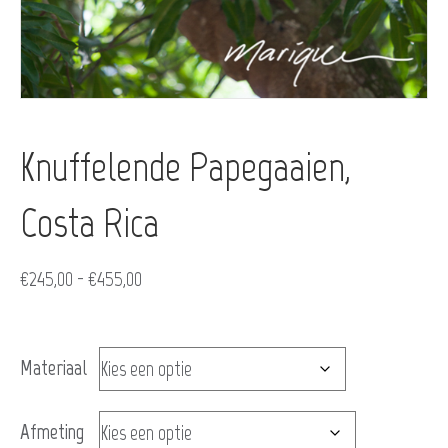
Knuffelende Papegaaien,
Costa Rica
Prijsklasse:
€
245,00
-
€
455,00
€245,00
tot
Materiaal
€455,00
Afmeting