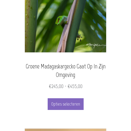
variaties.
Deze
optie
kan
gekozen
worden
Groene Madagaskargecko Gaat Op In Zijn
op
Omgeving
de
Prijsklasse:
€
245,00
-
€
455,00
productpagina
€245,00
Dit
tot
Opties selecteren
product
€455,00
heeft
meerdere