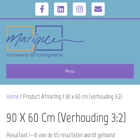
F
L
I
E
a
i
n
m
c
n
s
a
e
k
t
i
b
e
a
l
Menu
o
d
g
Home
/ Product Afmeting / 90 x 60 cm (verhouding 3:2)
o
i
r
k
n
a
90 X 60 Cm (verhouding 3:2)
m
Resultaat 1–16 van de 65 resultaten wordt getoond