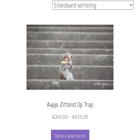
Aapje Zittend Op Trap
Prijsklasse:
€
245,00
-
€
455,00
€245,00
Dit
tot
Opties selecteren