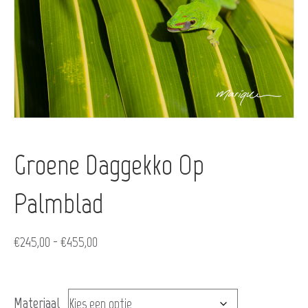
Groene Daggekko Op
Palmblad
Prijsklasse:
€
245,00
-
€
455,00
€245,00
tot
Materiaal