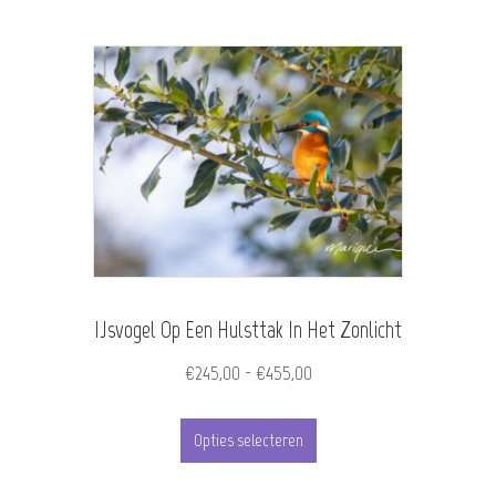
heeft
meerdere
variaties.
Deze
optie
kan
gekozen
worden
IJsvogel Op Een Hulsttak In Het Zonlicht
op
de
Prijsklasse:
€
245,00
-
€
455,00
€245,00
productpagina
Dit
tot
Opties selecteren
product
€455,00