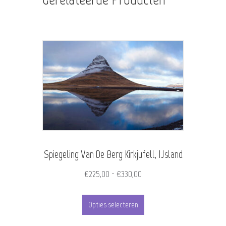
Spiegeling Van De Berg Kirkjufell, IJsland
Prijsklasse:
€
225,00
-
€
330,00
€225,00
Dit
tot
Opties selecteren
product
€330,00