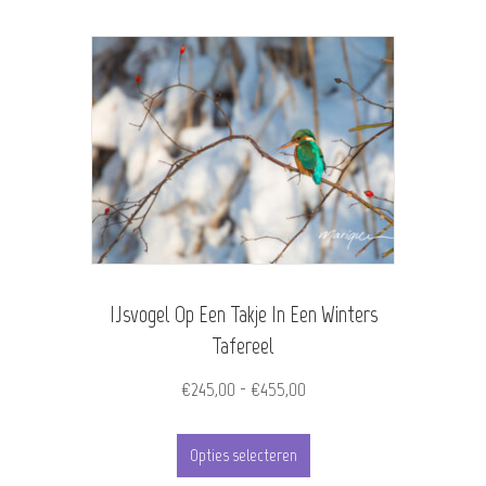
heeft
meerdere
variaties.
Deze
optie
kan
gekozen
worden
IJsvogel Op Een Takje In Een Winters
op
Tafereel
de
Prijsklasse:
€
245,00
-
€
455,00
productpagina
€245,00
Dit
tot
Opties selecteren
product