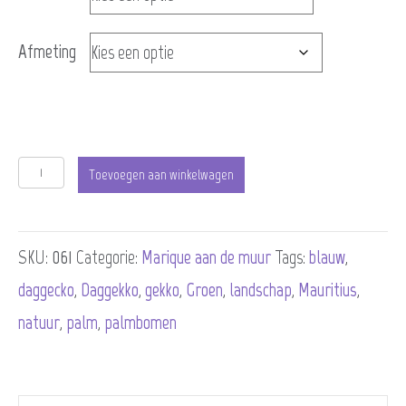
€455,00
Afmeting
Groene
Toevoegen aan winkelwagen
daggekko
op
SKU:
061
Categorie:
Marique aan de muur
Tags:
blauw
,
palmblad
daggecko
,
Daggekko
,
gekko
,
Groen
,
landschap
,
Mauritius
,
aantal
natuur
,
palm
,
palmbomen