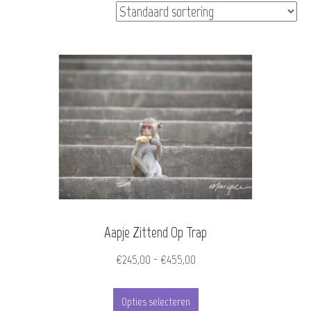
Aapje Zittend Op Trap
Prijsklasse:
€
245,00
-
€
455,00
€245,00
Dit
tot
Opties selecteren