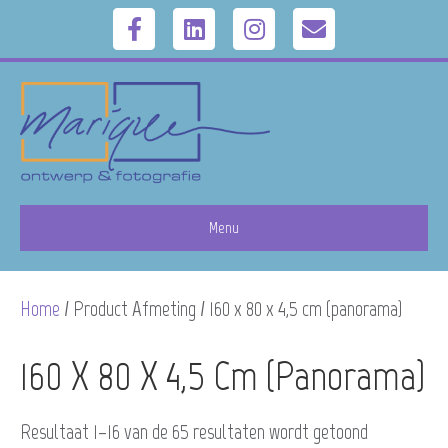
F
L
I
E
a
i
n
m
c
n
s
a
e
k
t
i
b
e
a
l
Menu
o
d
g
Home
/ Product Afmeting / 160 x 80 x 4,5 cm (panorama)
o
i
r
k
n
a
160 X 80 X 4,5 Cm (panorama)
m
Resultaat 1–16 van de 65 resultaten wordt getoond