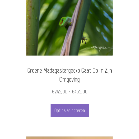
variaties.
Deze
optie
kan
gekozen
worden
Groene Madagaskargecko Gaat Op In Zijn
op
Omgeving
de
Prijsklasse:
€
245,00
-
€
455,00
productpagina
€245,00
Dit
tot
Opties selecteren
product
€455,00
heeft
meerdere