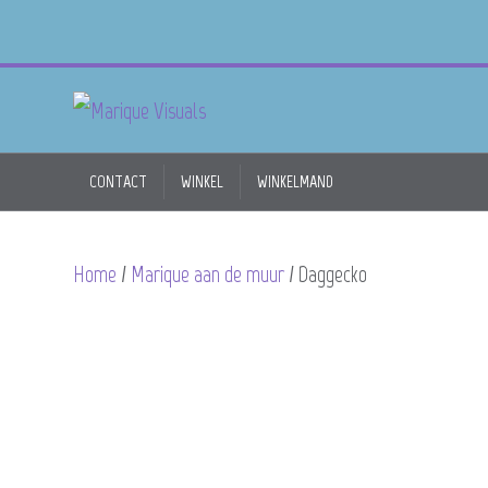
CONTACT
WINKEL
WINKELMAND
Home
/
Marique aan de muur
/ Daggecko