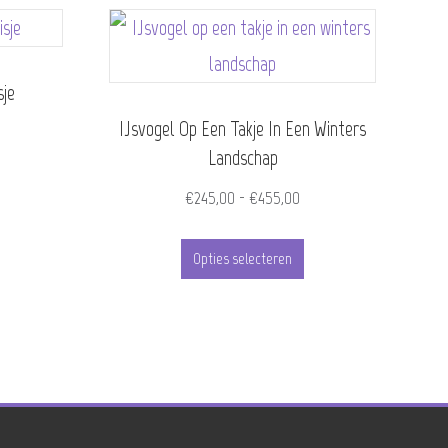
sje
IJsvogel Op Een Takje In Een Winters
ijsklasse:
Landschap
245,00
it
t
Prijsklasse:
€
245,00
-
€
455,00
roduct
455,00
€245,00
Dit
eeft
tot
Opties selecteren
product
eerdere
€455,00
heeft
ariaties.
meerdere
eze
variaties.
ptie
Deze
an