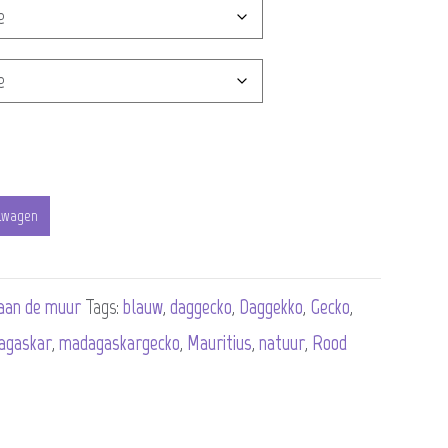
lwagen
aan de muur
Tags:
blauw
,
daggecko
,
Daggekko
,
Gecko
,
agaskar
,
madagaskargecko
,
Mauritius
,
natuur
,
Rood