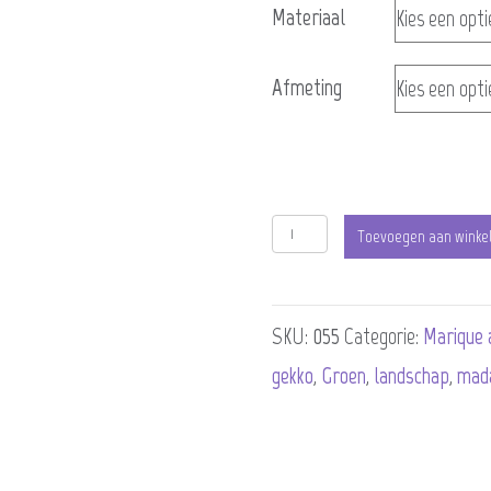
Materiaal
€455,00
Afmeting
Daggecko
Toevoegen aan winke
aantal
SKU:
055
Categorie:
Marique 
gekko
,
Groen
,
landschap
,
mad