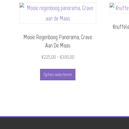
Knuffel
Mooie Regenboog Panorama, Grave
Aan De Maas
Prijsklasse:
€
225,00
-
€
330,00
€225,00
Dit
tot
Opties selecteren
product
€330,00
heeft
meerdere
variaties.
Deze