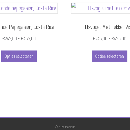
ende Papegaaien, Costa Rica
IJsvogel Met Lekker Vi
Prijsklasse:
Pr
€
245,00
-
€
455,00
€
245,00
-
€
455,00
€245,00
€
Dit
D
tot
to
Opties selecteren
Opties selecteren
product
p
€455,00
€
heeft
h
meerdere
m
variaties.
v
Deze
D
optie
o
kan
k
© 2023 Marique