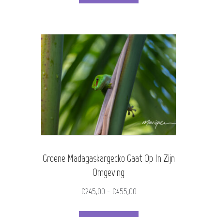
product
€455,00
heeft
meerdere
variaties.
Deze
optie
kan
gekozen
worden
Groene Madagaskargecko Gaat Op In Zijn
op
Omgeving
de
Prijsklasse:
€
245,00
-
€
455,00
productpagina
€245,00
Dit