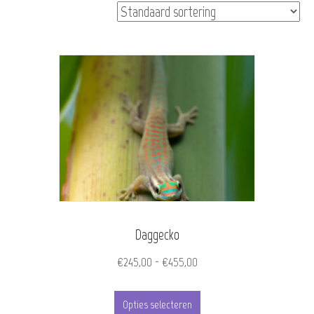
Daggecko
Prijsklasse:
€
245,00
-
€
455,00
€245,00
Dit
tot
Opties selecteren