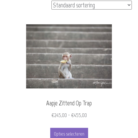
Aapje Zittend Op Trap
Prijsklasse:
€
245,00
-
€
455,00
€245,00
Dit
tot
Opties selecteren