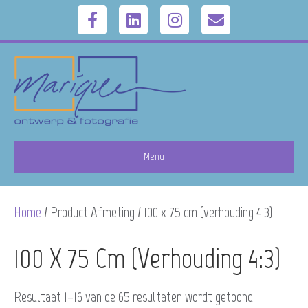
F
L
I
E
a
i
n
m
c
n
s
a
e
k
t
i
b
e
a
l
Menu
o
d
g
Home
/ Product Afmeting / 100 x 75 cm (verhouding 4:3)
o
i
r
k
n
a
100 X 75 Cm (verhouding 4:3)
m
Resultaat 1–16 van de 65 resultaten wordt getoond