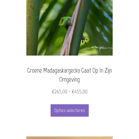
variaties.
Deze
optie
kan
gekozen
worden
Groene Madagaskargecko Gaat Op In Zijn
op
Omgeving
de
Prijsklasse:
€
245,00
-
€
455,00
productpagina
€245,00
Dit
tot
Opties selecteren
product
€455,00
heeft
meerdere