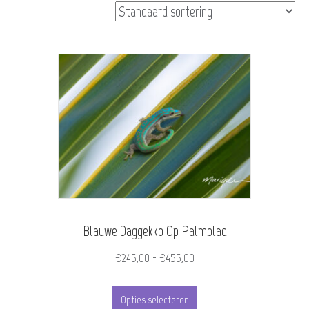
Blauwe Daggekko Op Palmblad
Prijsklasse:
€
245,00
-
€
455,00
€245,00
Dit
tot
Opties selecteren