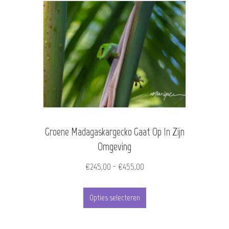
meerdere
variaties.
Deze
optie
kan
gekozen
worden
Groene Madagaskargecko Gaat Op In Zijn
op
Omgeving
de
Prijsklasse:
€
245,00
-
€
455,00
productpagina
€245,00
Dit
tot
Opties selecteren
product
€455,00
heeft