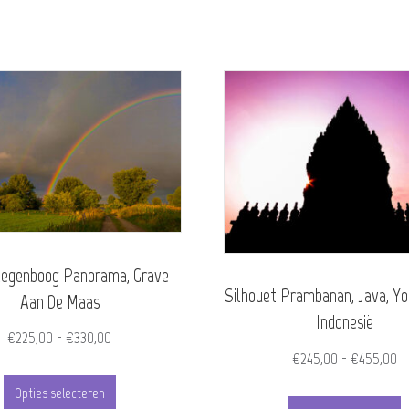
egenboog Panorama, Grave
Silhouet Prambanan, Java, Yo
Aan De Maas
Indonesië
Prijsklasse:
€
225,00
-
€
330,00
Pr
€
245,00
-
€
455,00
€225,00
Dit
€
tot
Opties selecteren
D
product