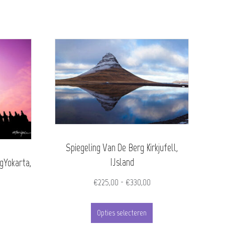
Spiegeling Van De Berg Kirkjufell,
IJsland
gYokarta,
Prijsklasse:
€
225,00
-
€
330,00
ijsklasse:
€225,00
Dit
245,00
tot
Opties selecteren
it
product