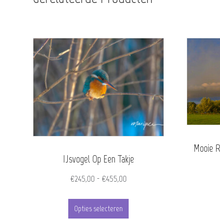
Mooie R
IJsvogel Op Een Takje
Prijsklasse:
€
245,00
-
€
455,00
€245,00
Dit
tot
Opties selecteren
product