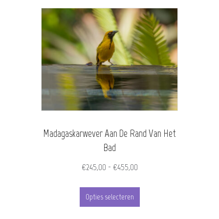
meerdere
variaties.
Deze
optie
kan
gekozen
worden
Madagaskarwever Aan De Rand Van Het
op
Bad
de
Prijsklasse:
€
245,00
-
€
455,00
productpagina
€245,00
Dit
tot
Opties selecteren
product
€455,00