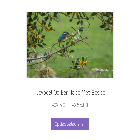
heeft
meerdere
variaties.
Deze
optie
kan
gekozen
worden
IJsvogel Op Een Takje Met Besjes
op
de
Prijsklasse:
€
245,00
-
€
455,00
€245,00
productpagina
Dit
tot
Opties selecteren
product
€455,00