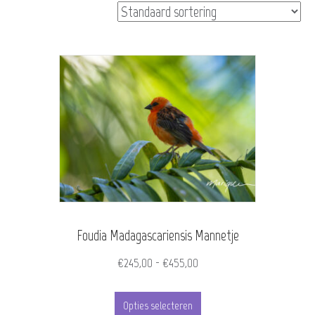
Foudia Madagascariensis Mannetje
Prijsklasse:
€
245,00
-
€
455,00
€245,00
Dit
tot
Opties selecteren