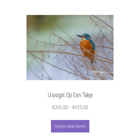
heeft
meerdere
variaties.
Deze
optie
kan
gekozen
worden
IJsvogel Op Een Takje
op
de
Prijsklasse:
€
245,00
-
€
455,00
€245,00
productpagina
Dit
tot
Opties selecteren
product
€455,00