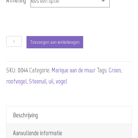
Afmeting
Steenuiltje
Toevoegen aan winkelwagen
is
watching
SKU:
0044
Categorie:
Marique aan de muur
Tags:
Groen
,
you
roofvogel
,
Steenuil
,
uil
,
vogel
aantal
Beschrijving
Aanvullende informatie