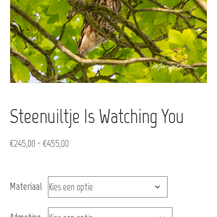
Steenuiltje Is Watching You
Prijsklasse:
€
245,00
-
€
455,00
€245,00
tot
Materiaal
€455,00