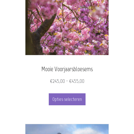
Mooie Voorjaarsbloesems
Prijsklasse:
€
245,00
-
€
455,00
€245,00
Dit
tot
Opties selecteren
product
€455,00
heeft
meerdere