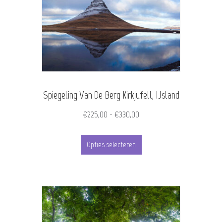
variaties.
Deze
optie
kan
gekozen
worden
Spiegeling Van De Berg Kirkjufell, IJsland
op
Prijsklasse:
€
225,00
-
€
330,00
de
€225,00
Dit
tot
Opties selecteren
productpagina
product
€330,00
heeft
meerdere
variaties.