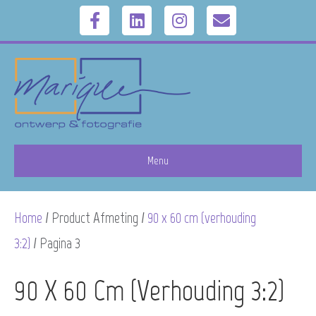
F
L
I
E
a
i
n
m
c
n
s
a
e
k
t
i
b
e
a
l
Menu
o
d
g
Home
/ Product Afmeting /
90 x 60 cm (verhouding
o
i
r
3:2)
/ Pagina 3
k
n
a
90 X 60 Cm (verhouding 3:2)
m