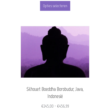
Dit
tot
Opties selecteren
product
€455,00
heeft
meerdere
variaties.
Deze
optie
kan
gekozen
worden
Silhouet Boeddha Borobudur, Java,
op
Indonesië
de
Prijsklasse:
€
245,00
-
€
456,99
productpagina