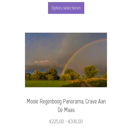
Dit
tot
Opties selecteren
product
€455,00
heeft
meerdere
variaties.
Deze
optie
kan
gekozen
worden
Mooie Regenboog Panorama, Grave Aan
op
De Maas
de
Prijsklasse:
€
225,00
-
€
330,00
productpagina
€225,00