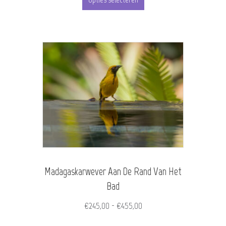
tot
product
€455,00
heeft
meerdere
variaties.
Deze
optie
kan
gekozen
worden
Madagaskarwever Aan De Rand Van Het
op
Bad
de
Prijsklasse:
€
245,00
-
€
455,00
productpagina
€245,00