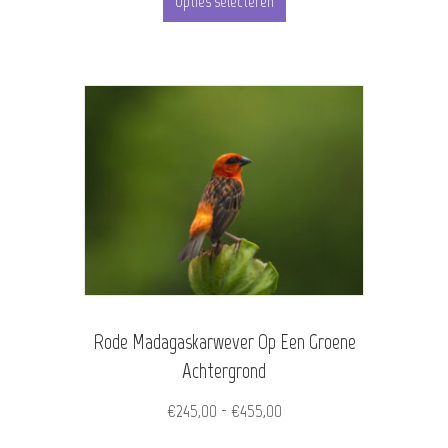
tot
Opties selecteren
product
€455,00
heeft
meerdere
variaties.
Deze
optie
kan
gekozen
worden
Rode Madagaskarwever Op Een Groene
op
Achtergrond
de
Prijsklasse:
€
245,00
-
€
455,00
productpagina
€245,00