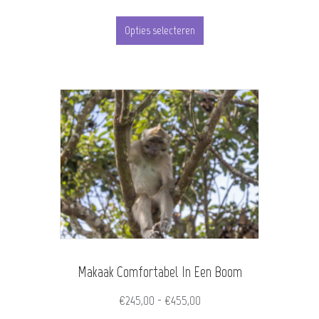
€245,00
Dit
tot
Opties selecteren
product
€455,00
heeft
meerdere
variaties.
Deze
optie
kan
gekozen
worden
Makaak Comfortabel In Een Boom
op
de
Prijsklasse:
€
245,00
-
€
455,00