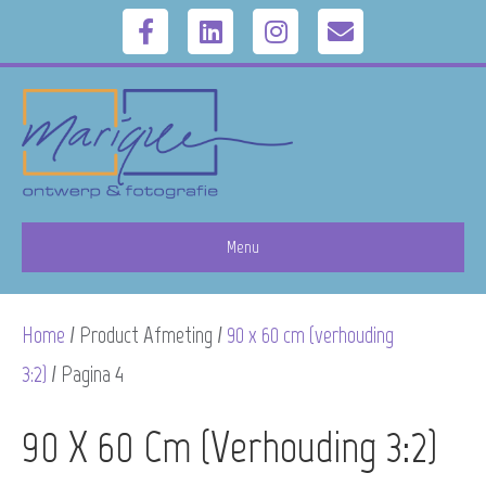
F
L
I
E
a
i
n
m
c
n
s
a
e
k
t
i
b
e
a
l
Menu
o
d
g
Home
/ Product Afmeting /
90 x 60 cm (verhouding
o
i
r
3:2)
/ Pagina 4
k
n
a
90 X 60 Cm (verhouding 3:2)
m