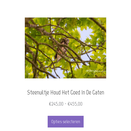
€330,00
heeft
meerdere
variaties.
Deze
optie
kan
gekozen
worden
Steenuiltje Houd Het Goed In De Gaten
op
de
Prijsklasse:
€
245,00
-
€
455,00
€245,00
productpagina
Dit
tot
Opties selecteren
product
€455,00