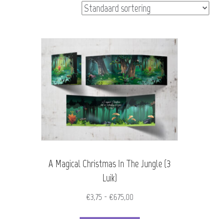
A Magical Christmas In The Jungle (3
Luik)
Prijsklasse:
€
3,75
-
€
675,00
€3,75
Dit