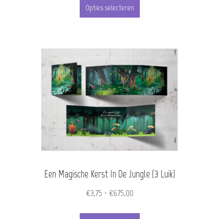
tot
Opties selecteren
product
€675,00
heeft
meerdere
variaties.
Deze
optie
kan
gekozen
worden
Een Magische Kerst In De Jungle (3 Luik)
op
de
Prijsklasse:
€
3,75
-
€
675,00
€3,75
productpagina
Dit