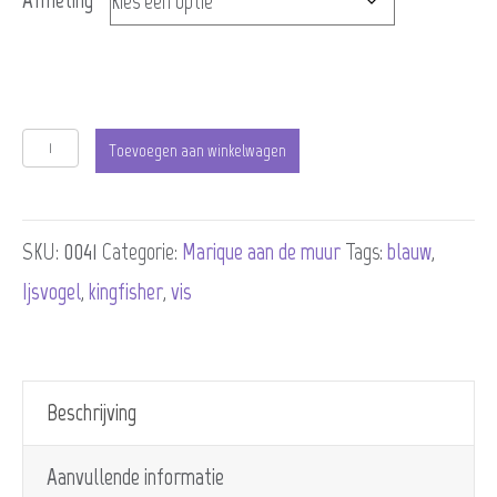
IJsvogel
Toevoegen aan winkelwagen
in
groene
SKU:
0041
Categorie:
Marique aan de muur
Tags:
blauw
,
omgeving
Ijsvogel
,
kingfisher
,
vis
aantal
Beschrijving
Aanvullende informatie