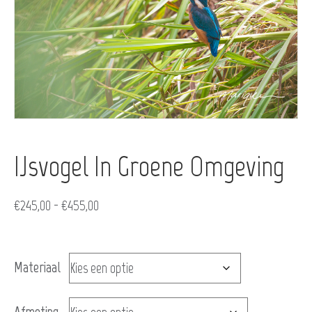
IJsvogel In Groene Omgeving
Prijsklasse:
€
245,00
-
€
455,00
€245,00
tot
Materiaal
€455,00
Afmeting