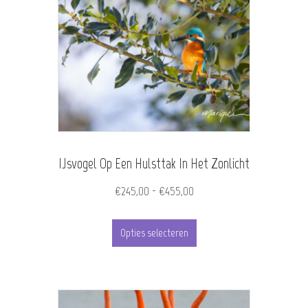
variaties.
Deze
optie
kan
gekozen
worden
IJsvogel Op Een Hulsttak In Het Zonlicht
op
de
Prijsklasse:
€
245,00
-
€
455,00
€245,00
productpagina
Dit
tot
Opties selecteren
product
€455,00
heeft
meerdere