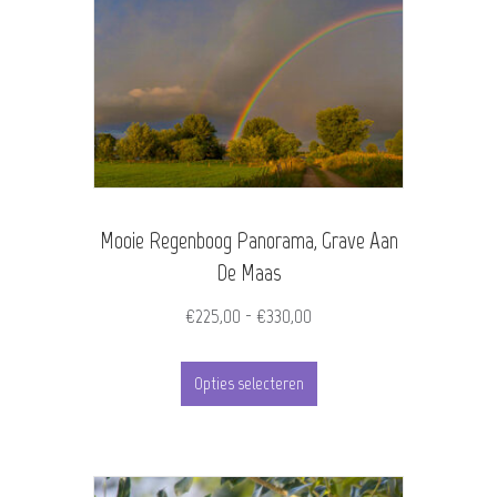
Mooie Regenboog Panorama, Grave Aan
De Maas
Prijsklasse:
€
225,00
-
€
330,00
€225,00
Dit
tot
Opties selecteren
product
€330,00
heeft
meerdere