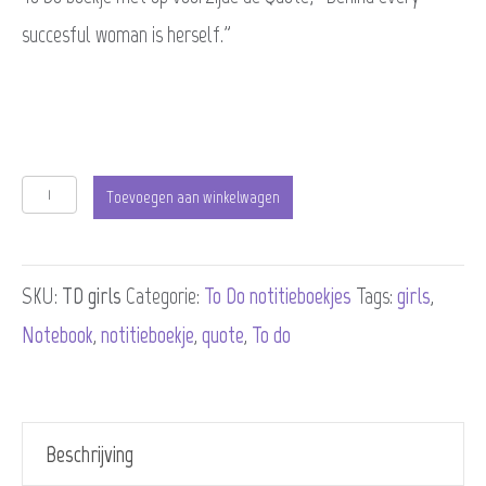
succesful woman is herself.”
To
Toevoegen aan winkelwagen
Do
boekje
SKU:
TD_girls
Categorie:
To Do notitieboekjes
Tags:
girls
,
Girls
Notebook
,
notitieboekje
,
quote
,
To do
(10
stuks)
aantal
Beschrijving