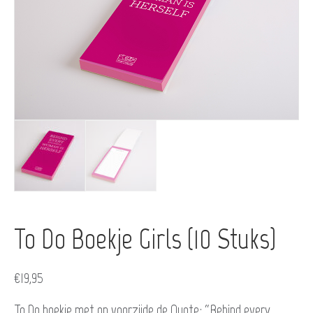
To Do Boekje Girls (10 Stuks)
€
19,95
To Do boekje met op voorzijde de Quote; “Behind every