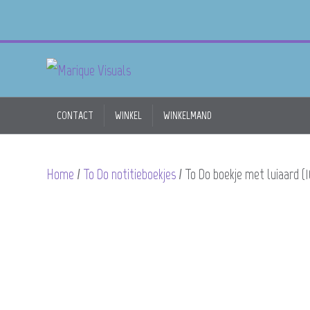
CONTACT
WINKEL
WINKELMAND
Home
/
To Do notitieboekjes
/ To Do boekje met luiaard (1