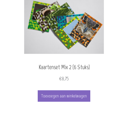
variaties.
Deze
optie
kan
gekozen
worden
Kaartenset Mix 2 (6 Stuks)
op
de
€
8,75
productpagina
Toevoegen aan winkelwagen