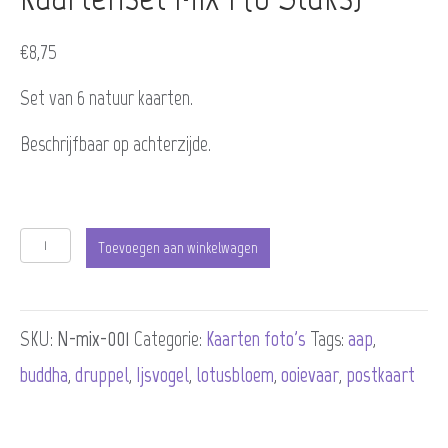
€
8,75
Set van 6 natuur kaarten.
Beschrijfbaar op achterzijde.
Kaartenset
Toevoegen aan winkelwagen
mix
1
SKU:
N-mix-001
Categorie:
Kaarten foto's
Tags:
aap
,
(6
buddha
,
druppel
,
Ijsvogel
,
lotusbloem
,
ooievaar
,
postkaart
stuks)
aantal