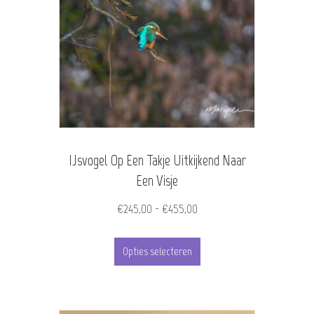
IJsvogel Op Een Takje Uitkijkend Naar
Een Visje
Prijsklasse:
€
245,00
-
€
455,00
€245,00
Dit
tot
Opties selecteren
product
€455,00
heeft
meerdere