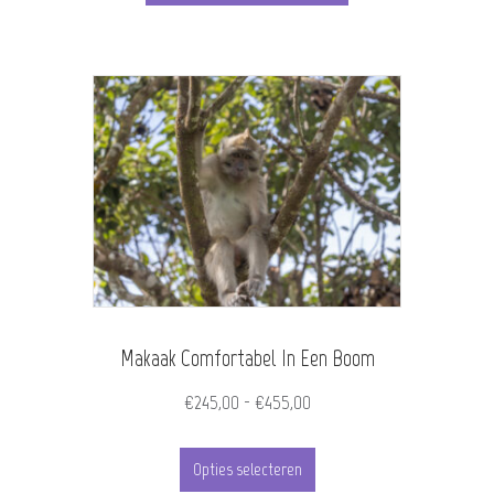
Makaak Comfortabel In Een Boom
Prijsklasse:
€
245,00
-
€
455,00
€245,00
Dit
tot
Opties selecteren
product