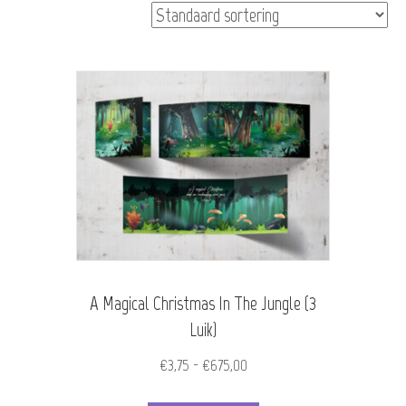
A Magical Christmas In The Jungle (3
Luik)
Prijsklasse:
€
3,75
-
€
675,00
€3,75
Dit