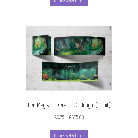
tot
Opties selecteren
product
€455,00
heeft
meerdere
variaties.
Deze
optie
kan
gekozen
worden
Een Magische Kerst In De Jungle (3 Luik)
op
de
Prijsklasse:
€
3,75
-
€
675,00
€3,75
productpagina
Dit
tot
Opties selecteren