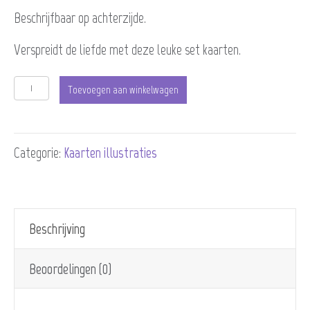
€9,25.
€7,50.
Beschrijfbaar op achterzijde.
Verspreidt de liefde met deze leuke set kaarten.
Kaartenset
Toevoegen aan winkelwagen
Mixed
up
Categorie:
Kaarten illustraties
2
(6
stuks)
Beschrijving
aantal
Beoordelingen (0)