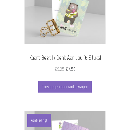
Kaart Beer. Ik Denk Aan Jou (6 Stuks)
Oorspronkelijke
Huidige
€
9,25
€
7,50
prijs
prijs
was:
is:
Toevoegen aan winkelwagen
€9,25.
€7,50.
Aanbieding!