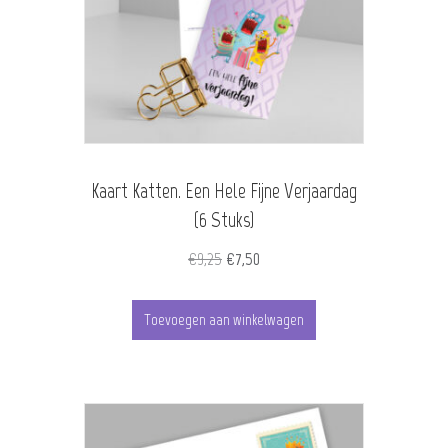
Kaart Katten. Een Hele Fijne Verjaardag
(6 Stuks)
Oorspronkelijke
Huidige
€
9,25
€
7,50
prijs
prijs
was:
is:
Toevoegen aan winkelwagen
€9,25.
€7,50.