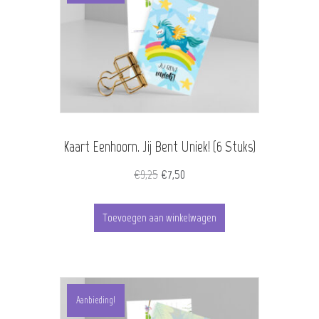
Kaart Eenhoorn. Jij Bent Uniek! (6 Stuks)
Oorspronkelijke
Huidige
€
9,25
€
7,50
prijs
prijs
was:
is:
Toevoegen aan winkelwagen
€9,25.
€7,50.
Aanbieding!