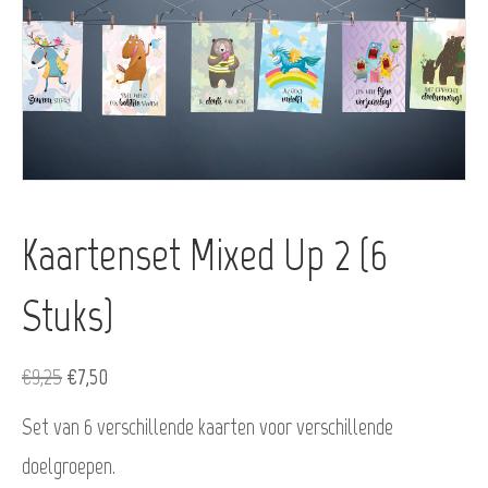
Kaartenset Mixed Up 2 (6
Stuks)
Oorspronkelijke
Huidige
€
9,25
€
7,50
prijs
prijs
Set van 6 verschillende kaarten voor verschillende
was:
is:
doelgroepen.