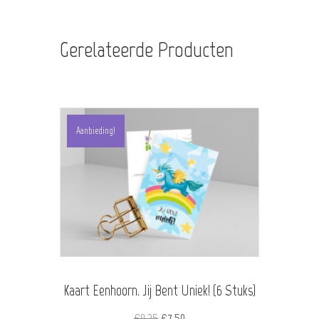
Gerelateerde Producten
Aanbieding!
Kaart Eenhoorn. Jij Bent Uniek! (6 Stuks)
Oorspronkelijke
Huidige
€
9,25
€
7,50