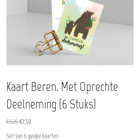
Kaart Beren. Met Oprechte
Deelneming (6 Stuks)
Oorspronkelijke
Huidige
€
9,25
€
7,50
prijs
prijs
Set van 6 gelijke kaarten.