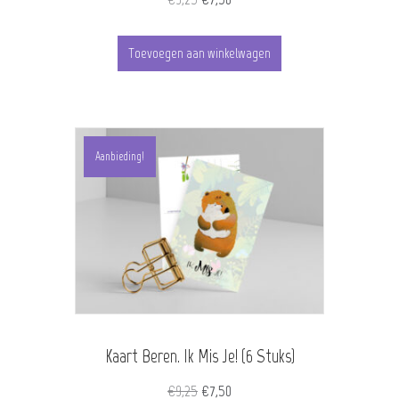
prijs
prijs
was:
is:
Toevoegen aan winkelwagen
€9,25.
€7,50.
Aanbieding!
Kaart Beren. Ik Mis Je! (6 Stuks)
Oorspronkelijke
Huidige
€
9,25
€
7,50