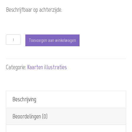
was:
is:
Beschrijfbaar op achterzijde.
€9,25.
€7,50.
Kaart
Toevoegen aan winkelwagen
Beren.
Met
Categorie:
Kaarten illustraties
oprechte
deelneming
(6
Beschrijving
stuks)
aantal
Beoordelingen (0)