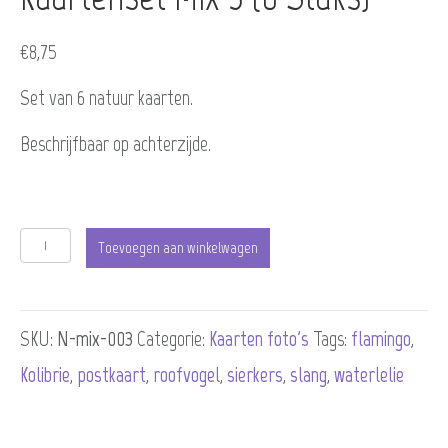
€
8,75
Set van 6 natuur kaarten.
Beschrijfbaar op achterzijde.
Kaartenset
Toevoegen aan winkelwagen
mix
3
SKU:
N-mix-003
Categorie:
Kaarten foto's
Tags:
flamingo
,
(6
Kolibrie
,
postkaart
,
roofvogel
,
sierkers
,
slang
,
waterlelie
stuks)
aantal