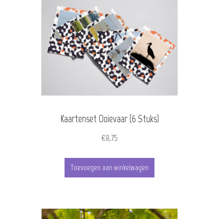
variaties.
Deze
optie
kan
gekozen
worden
Kaartenset Ooievaar (6 Stuks)
op
de
€
8,75
productpagina
Toevoegen aan winkelwagen