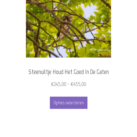
Steenuiltje Houd Het Goed In De Gaten
Prijsklasse:
€
245,00
-
€
455,00
€245,00
Dit
tot
Opties selecteren
product
€455,00
heeft
meerdere