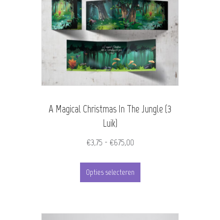
A Magical Christmas In The Jungle (3
Luik)
Prijsklasse:
€
3,75
-
€
675,00
€3,75
Dit
tot
Opties selecteren
product
€675,00
heeft
meerdere