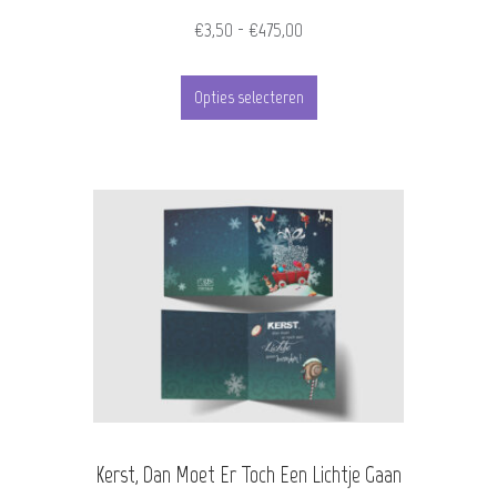
de
Prijsklasse:
€
3,50
-
€
475,00
€3,50
productpagina
Dit
tot
Opties selecteren
product
€475,00
heeft
meerdere
variaties.
Deze
optie
kan
gekozen
worden
Kerst, Dan Moet Er Toch Een Lichtje Gaan
op