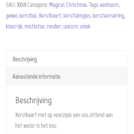
SKU:
X019
Categorie:
Magical Christmas
Tags:
eenhoorn
,
een
gewei
,
kerstbal
,
Kerstkaart
,
kerstlampjes
,
kerstversiering
,
betoverend
kleurrijk
,
mistletoe
,
rendier
,
unicorn
,
uniek
nieuwjaar
(3
luik)
Beschrijving
aantal
Aanvullende informatie
Beschrijving
Kerstkaart met op voorzijde een vos zittend aan
het water in het bos.