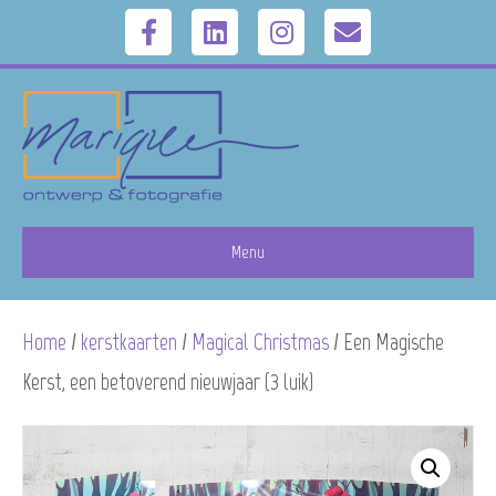
F
L
I
E
a
i
n
m
c
n
s
a
e
k
t
i
b
e
a
l
Menu
o
d
g
Home
/
kerstkaarten
/
Magical Christmas
/ Een Magische
o
i
r
Kerst, een betoverend nieuwjaar (3 luik)
k
n
a
m