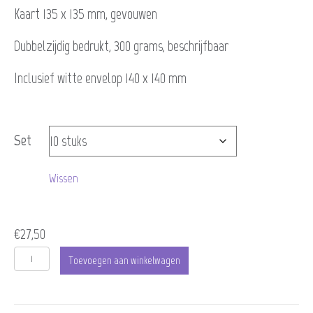
€3,75
Kaart 135 x 135 mm, gevouwen
tot
Dubbelzijdig bedrukt, 300 grams, beschrijfbaar
€675,00
Inclusief witte envelop 140 x 140 mm
Set
Wissen
€
27,50
Een
Toevoegen aan winkelwagen
Magische
Kerst,