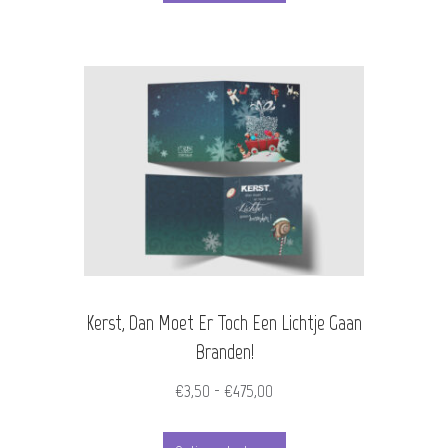
€475,00
heeft
meerdere
variaties.
Deze
optie
kan
gekozen
worden
Kerst, Dan Moet Er Toch Een Lichtje Gaan
op
Branden!
de
Prijsklasse:
€
3,50
-
€
475,00
productpagina
€3,50
Dit