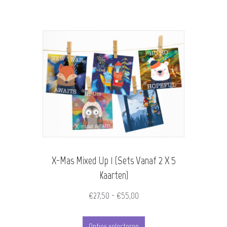
X-Mas Mixed Up 1 (Sets Vanaf 2 X 5
Kaarten)
Prijsklasse:
€
27,50
-
€
55,00
€27,50
Dit
tot
Opties selecteren