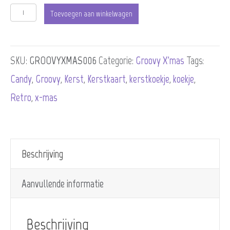
Christmas
Toevoegen aan winkelwagen
Calories
Don't
SKU:
GROOVYXMAS006
Categorie:
Groovy X'mas
Tags:
Count
Candy
,
Groovy
,
Kerst
,
Kerstkaart
,
kerstkoekje
,
koekje
,
aantal
Retro
,
x-mas
Beschrijving
Aanvullende informatie
Beschrijving