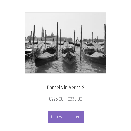
Gondels In Venetië
Prijsklasse:
€
225,00
-
€
330,00
€225,00
Dit
tot
Opties selecteren
product
€330,00