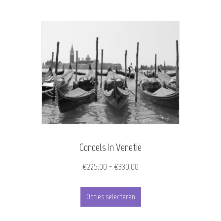
Gondels In Venetië
Prijsklasse:
€
225,00
-
€
330,00
€225,00
Dit
tot
Opties selecteren
product
€330,00