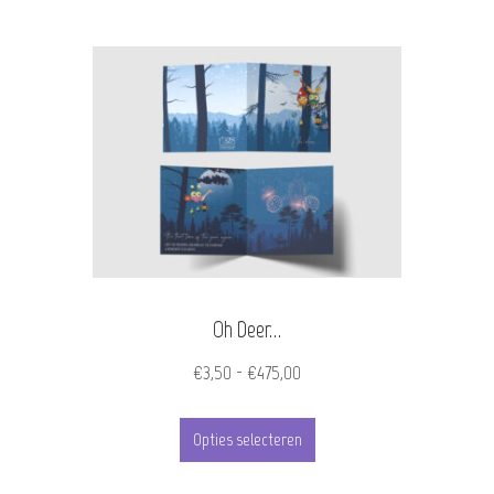
Oh Deer…
Prijsklasse:
€
3,50
-
€
475,00
€3,50
Dit
tot
Opties selecteren
product
€475,00