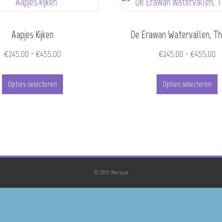
Aapjes Kijken
De Erawan Watervallen, Th
Prijsklasse:
Pr
€
245,00
-
€
455,00
€
245,00
-
€
455,00
€245,00
€
Dit
D
tot
to
Opties selecteren
Opties selecteren
product
p
€455,00
€
heeft
h
meerdere
m
variaties.
v
Deze
D
© 2023 Marique
optie
o
kan
k
gekozen
g