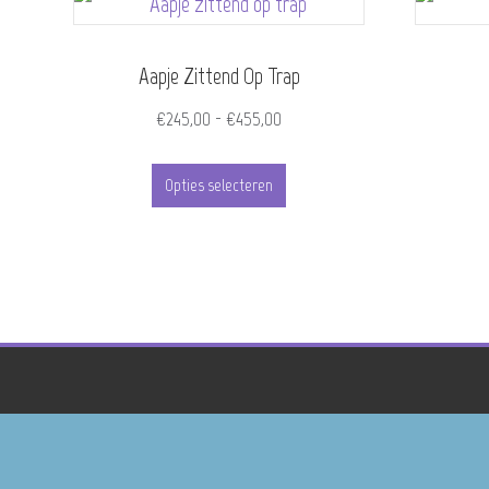
Aapje Zittend Op Trap
Prijsklasse:
€
245,00
-
€
455,00
€245,00
Dit
tot
Opties selecteren
product
€455,00
heeft
meerdere
variaties.
Deze
optie
kan
gekozen