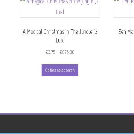
A Magical Christmas In The Jungle (3
Een Mag
Luik)
Prijsklasse:
€
3,75
-
€
675,00
€3,75
Dit
tot
Opties selecteren
product
€675,00
heeft
meerdere
variaties.
Deze
optie