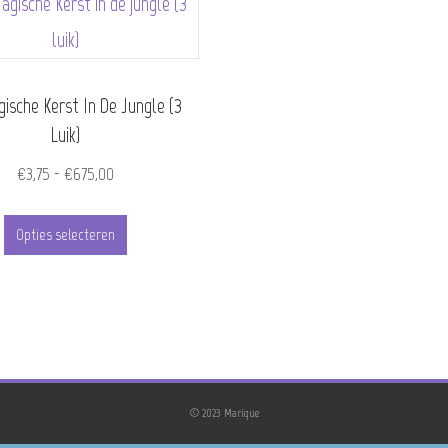
ische Kerst In De Jungle (3
Luik)
Prijsklasse:
€
3,75
-
€
675,00
€3,75
Dit
tot
Opties selecteren
product
€675,00
heeft
meerdere
variaties.
Deze
© 2023 Marique
optie