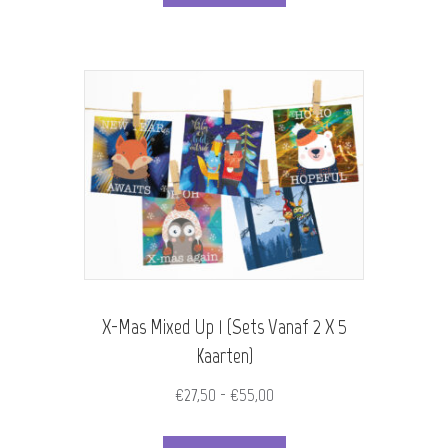
product
€475,00
heeft
meerdere
variaties.
Deze
optie
kan
gekozen
worden
X-Mas Mixed Up 1 (Sets Vanaf 2 X 5
op
Kaarten)
de
Prijsklasse:
€
27,50
-
€
55,00
productpagina
€27,50
Dit