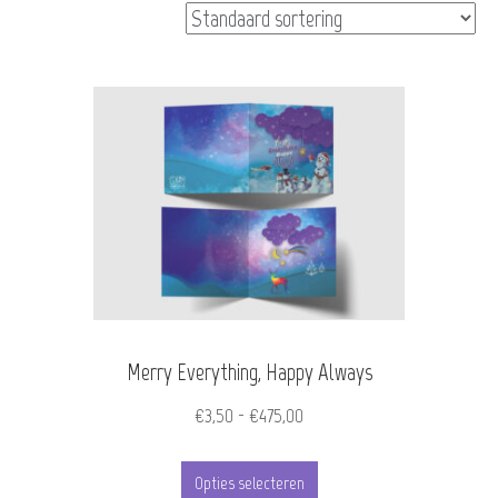
Merry Everything, Happy Always
Prijsklasse:
€
3,50
-
€
475,00
€3,50
Dit
tot
Opties selecteren