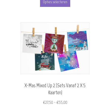
tot
Opties selecteren
product
€55,00
heeft
meerdere
variaties.
Deze
optie
kan
gekozen
worden
X-Mas Mixed Up 2 (Sets Vanaf 2 X 5
op
Kaarten)
de
Prijsklasse:
€
27,50
-
€
55,00
productpagina
€27,50