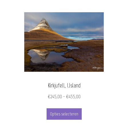
Kirkjufell, IJsland
Prijsklasse:
€
245,00
-
€
455,00
€245,00
Dit
tot
Opties selecteren
product
€455,00