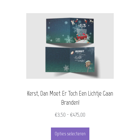
Kerst, Dan Moet Er Toch Een Lichtje Gaan
Branden!
Prijsklasse:
€
3,50
-
€
475,00
€3,50
Dit
tot
Opties selecteren
product