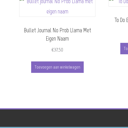
To Do 
Bullet Journal No Prob Llama Met
Eigen Naam
To
€
37,50
Toevoegen aan winkelwagen