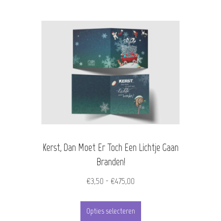
Kerst, Dan Moet Er Toch Een Lichtje Gaan
Branden!
Prijsklasse:
€
3,50
-
€
475,00
€3,50
Dit
tot
Opties selecteren
product