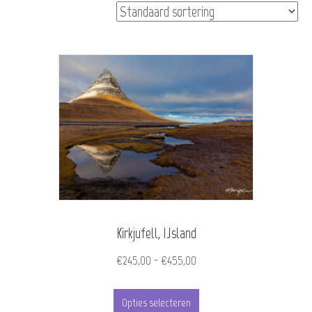
Kirkjufell, IJsland
Prijsklasse:
€
245,00
-
€
455,00
€245,00
Dit
tot
Opties selecteren