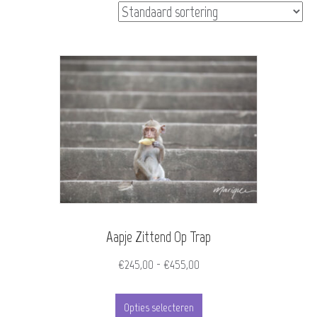
Aapje Zittend Op Trap
Prijsklasse:
€
245,00
-
€
455,00
€245,00
Dit
tot
Opties selecteren