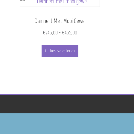
Damhert Met Mooi Gewei
Prijsklasse:
€
245,00
-
€
455,00
€245,00
Dit
tot
Opties selecteren
product
€455,00
heeft
meerdere
variaties.
Deze
optie
kan
gekozen