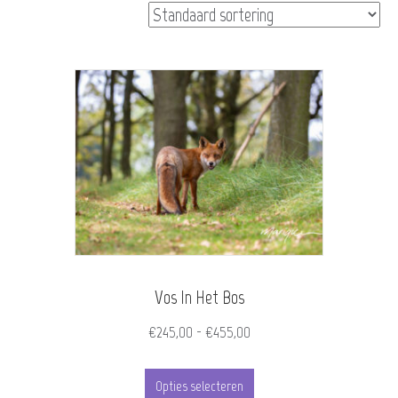
Vos In Het Bos
Prijsklasse:
€
245,00
-
€
455,00
€245,00
Dit
tot
Opties selecteren