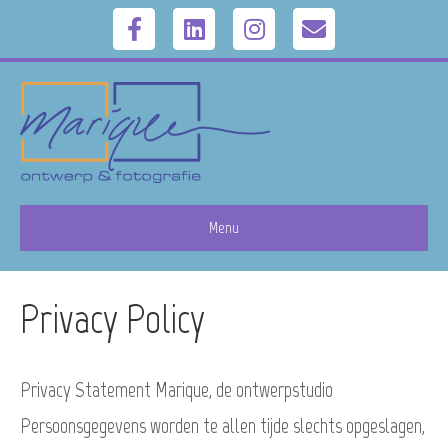
F
L
I
E
a
i
n
m
c
n
s
a
e
k
t
i
b
e
a
l
Menu
o
d
g
Privacy Policy
o
i
r
k
n
a
Privacy Statement Marique, de ontwerpstudio
m
Persoonsgegevens worden te allen tijde slechts opgeslagen,