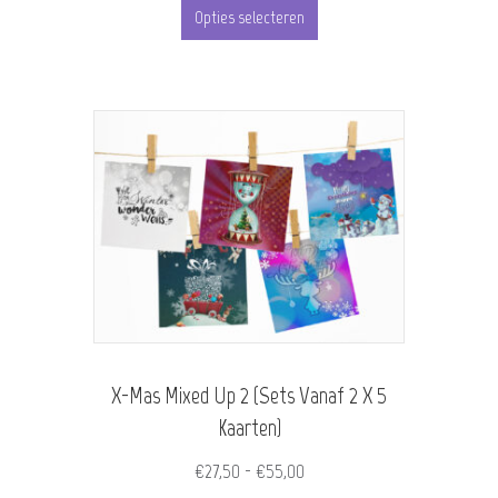
tot
Opties selecteren
product
€55,00
heeft
meerdere
variaties.
Deze
optie
kan
gekozen
worden
X-Mas Mixed Up 2 (Sets Vanaf 2 X 5
op
Kaarten)
de
Prijsklasse:
€
27,50
-
€
55,00
productpagina