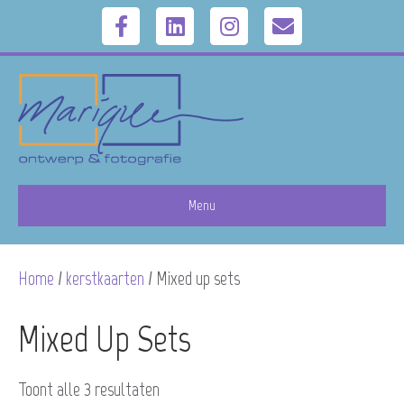
F
L
I
E
a
i
n
m
c
n
s
a
e
k
t
i
b
e
a
l
Menu
o
d
g
Home
/
kerstkaarten
/ Mixed up sets
o
i
r
k
n
a
Mixed Up Sets
m
Toont alle 3 resultaten