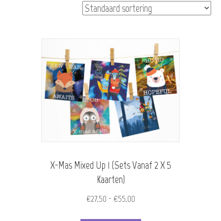
X-Mas Mixed Up 1 (Sets Vanaf 2 X 5
Kaarten)
Prijsklasse:
€
27,50
-
€
55,00
€27,50
Dit